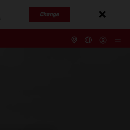
Change
s