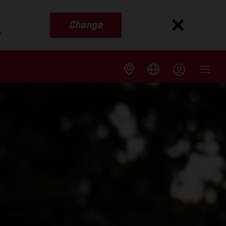
Change
s