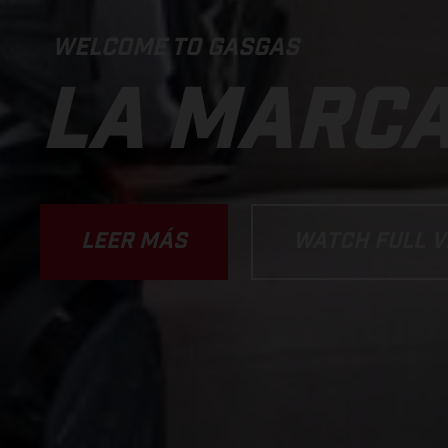
WELCOME TO GASGAS
LA MARC
LEER MÁS
WATCH FULL V