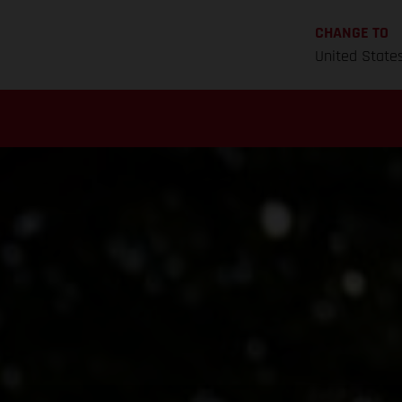
CHANGE TO
United State