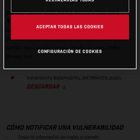
PROCEDIMIENTO PARA NOTIFICAR UNA
VULNERABILIDAD
ACEPTAR TODAS LAS COOKIES
Para comunicarnos una posible vulnerabilidad, envíenos sus
resultados a
vulnerability@bajajmobility.com
utilizando PGP o
S/MIME. Para descargar la correspondiente clave pública,
CONFIGURACIÓN DE COOKIES
diríjase aquí:
Vulnerability Bajajmobility_0xE380AE2D_public
DESCARGAR
CÓMO NOTIFICAR UNA VULNERABILIDAD
· Envíe la información en inglés o alemán.