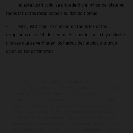
· no esté justificada, se procederá a eliminar del sistema
todos los datos recopilados a su debido tiempo;
· esté justificada, se eliminarán todos los datos
recopilados a su debido tiempo de acuerdo con la ley aplicable
una vez que se verifiquen los hechos declarados o cuando
dejen de ser pertinentes.
Los vehículos representados pueden diferenciarse del modelo de
serie y estar dotados de complementos adicionales sujetos a un
sobreprecio. Todas las indicaciones relativas al contenido del
suministro, aspecto, prestaciones, medidas y pesos de los vehículos
no son vinculantes y están sujetas a errores y fallos de impresión,
gramática y ortografía. Por este motivo, queda reservado el
derecho a realizar cualquier modificación. Recuerda que las
especificaciones de los distintos modelos pueden variar de un país a
otro. En el caso de superficies revestidas, puede haber diferencias