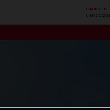
CHANGE TO
United State