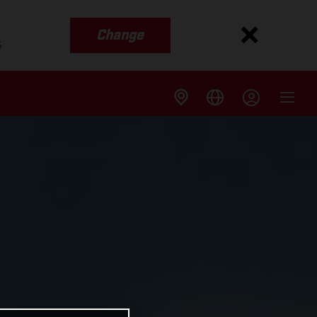
Change
s