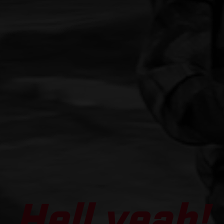
Hell yeah!