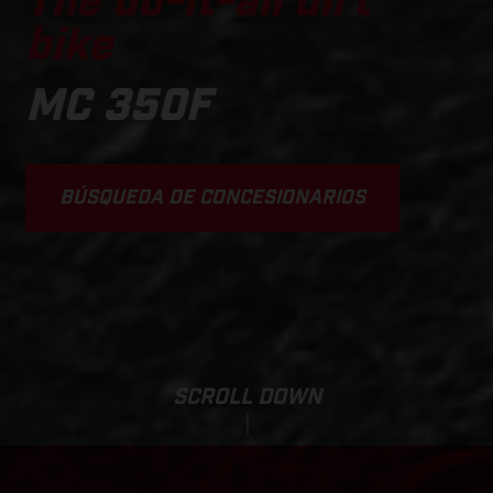
The do-it-all dirt
bike
MC 350F
BÚSQUEDA DE CONCESIONARIOS
SCROLL DOWN