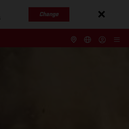
Change
s