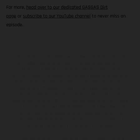
For more,
head over to our dedicated GASGAS Dirt
page
or
subscribe to our YouTube channel
to never miss an
episode.
Los vehículos representados pueden diferenciarse del modelo de
serie y estar dotados de complementos adicionales sujetos a un
sobreprecio. Todas las indicaciones relativas al contenido del
suministro, aspecto, prestaciones, medidas y pesos de los vehículos
no son vinculantes y están sujetas a errores y fallos de impresión,
gramática y ortografía. Por este motivo, queda reservado el
derecho a realizar cualquier modificación. Recuerda que las
especificaciones de los distintos modelos pueden variar de un país a
otro. En el caso de superficies revestidas, puede haber diferencias
de color debido a las desviaciones habituales del proceso. Las
imágenes e ilustraciones de los modelos de enduro muestran el
estado de competición y no la versión homologada.
Los valores de consumo indicados se refieren al estado de serie