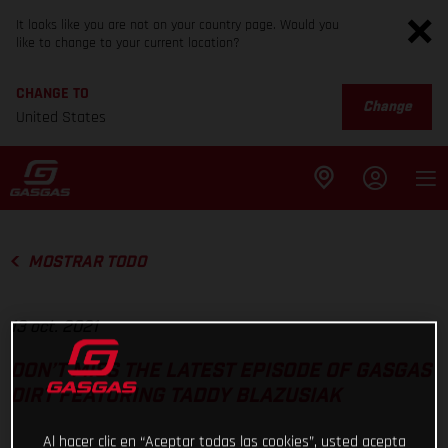
It looks like you are not on your country page. Would you
like to change to your current location?
CHANGE TO
Change
United States
MOSTRAR TODO
13 oct. 2021
DON’T MISS THE LATEST EPISODE OF GASGAS
DIRT FEATURING TADDY BLAZUSIAK
Al hacer clic en “Aceptar todas las cookies”, usted acepta