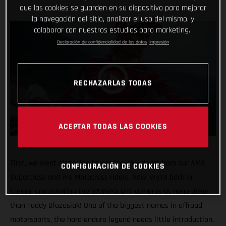
que las cookies se guarden en su dispositivo para mejorar
la navegación del sitio, analizar el uso del mismo, y
colaborar con nuestros estudios para marketing.
Declaración de confidencialidad de los datos
Impresión
RECHAZARLAS TODAS
ACEPTAR TODAS LAS COOKIES
First, we went stateside to get the low-down from our AMA
CONFIGURACIÓN DE COOKIES
Supercross and Pro Motocross riders. Now, we’re back in
Europe and pointing the GASGAS Dirt cameras at none other
than Taddy Blazusiak! One of the biggest names in offroad
motorsports, the hard enduro legend needs little introduction.