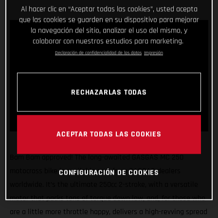
Al hacer clic en “Aceptar todas las cookies”, usted acepta
que las cookies se guarden en su dispositivo para mejorar
la navegación del sitio, analizar el uso del mismo, y
colaborar con nuestros estudios para marketing.
Declaración de confidencialidad de los datos
Impresión
RECHAZARLAS TODAS
ACEPTAR TODAS LAS COOKIES
Bam Bam approved! The long-awaited GASGAS MC 250
motocross bike is available now from GASGAS dealers
CONFIGURACIÓN DE COOKIES
worldwide. It’s the ultimate 250cc 2-stroke, with a versatile
motor that packs tons of torque down low, and, for those who
are a little more throttle happy, delivers a high-revving spread