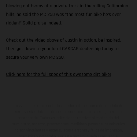
blowing out berms at a private track in the rolling Californian
hills, he said the MC 250 was “the most fun bike he’s ever
ridden!” Solid praise indeed.
Check out the video above of Justin in action, be inspired,
then get down to your local GASGAS dealership today to
secure your very own MC 250.
Click here for the full spec of this awesome dirt bike!
Los vehículos representados pueden diferenciarse del modelo de
serie y estar dotados de complementos adicionales sujetos a un
sobreprecio. Todas las indicaciones relativas al contenido del
suministro, aspecto, prestaciones, medidas y pesos de los vehículos
no son vinculantes y están sujetas a errores y fallos de impresión,
gramática y ortografía. Por este motivo, queda reservado el