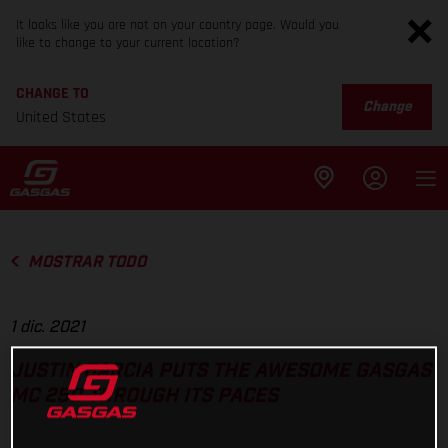
It looks like you are not on your country page. Would you
like to change to your current location?
CHANGE TO
Change
United States
MOSTRAR TODO
1 dic. 2021
JUSTIN BARCIA PUTS THE AWESOME GASGAS
MC 250 THROUGH ITS PACES