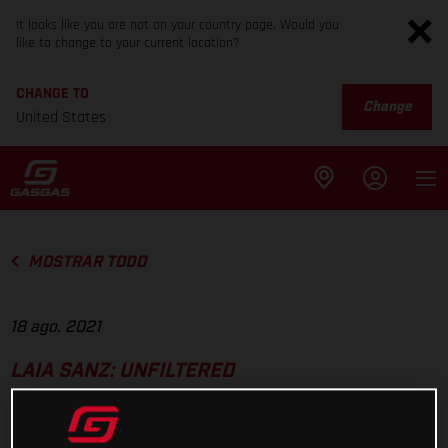
It looks like you are not on your country page. Would you
like to change to your current location?
CHANGE TO
Change
United States
MOSTRAR TODO
18 ago. 2021
LAIA SANZ: UNFILTERED