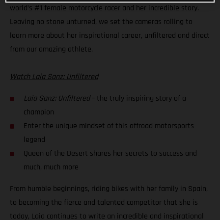
world’s #1 female motorcycle racer and her incredible story.
Leaving no stone unturned, we set the cameras rolling to
learn more about her inspirational career, unfiltered and direct
from our amazing athlete.
Watch Laia Sanz: Unfiltered
Laia Sanz: Unfiltered
– the truly inspiring story of a
champion
Enter the unique mindset of this offroad motorsports
legend
Queen of the Desert shares her secrets to success and
much, much more
From humble beginnings, riding bikes with her family in Spain,
to becoming the fierce and talented competitor that she is
today, Laia continues to write an incredible and inspirational