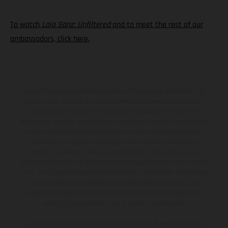
To watch
Laia Sanz: Unfiltered
and to meet the rest of our
ambassadors, click here.
Los vehículos representados pueden diferenciarse del modelo de
serie y estar dotados de complementos adicionales sujetos a un
sobreprecio. Todas las indicaciones relativas al contenido del
suministro, aspecto, prestaciones, medidas y pesos de los vehículos
no son vinculantes y están sujetas a errores y fallos de impresión,
gramática y ortografía. Por este motivo, queda reservado el
derecho a realizar cualquier modificación. Recuerda que las
especificaciones de los distintos modelos pueden variar de un país a
otro. En el caso de superficies revestidas, puede haber diferencias
de color debido a las desviaciones habituales del proceso. Las
imágenes e ilustraciones de los modelos de enduro muestran el
estado de competición y no la versión homologada.
Los valores de consumo indicados se refieren al estado de serie