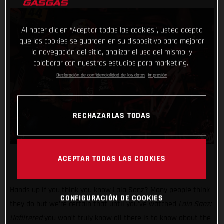
Al hacer clic en “Aceptar todas las cookies”, usted acepta
que las cookies se guarden en su dispositivo para mejorar
la navegación del sitio, analizar el uso del mismo, y
colaborar con nuestros estudios para marketing.
Declaración de confidencialidad de los datos
Impresión
RECHAZARLAS TODAS
ACEPTAR TODAS LAS COOKIES
Hands up if you think you know Laia Sanz? Many people think
CONFIGURACIÓN DE COOKIES
they do but we’re certain that until you’ve watched
Laia Sanz:
Unfiltered
you won’t truly know all there is to know about the