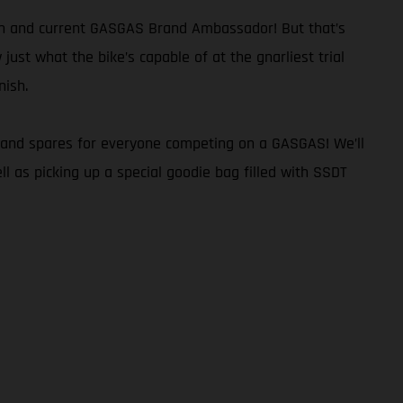
ion and current GASGAS Brand Ambassador! But that’s
ust what the bike’s capable of at the gnarliest trial
nish.
ort and spares for everyone competing on a GASGAS! We’ll
l as picking up a special goodie bag filled with SSDT