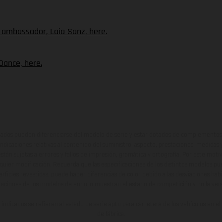
ambassador, Laia Sanz, here.
Dance, here.
ados pueden diferenciarse del modelo de serie y estar dotados de complementos 
indicaciones relativas al contenido del suministro, aspecto, prestaciones, medidas 
están sujetas a errores y fallos de impresión, gramática y ortografía. Por este moti
lquier modificación. Recuerda que las especificaciones de los distintos modelos pue
erficies revestidas, puede haber diferencias de color debido a las desviaciones hab
raciones de los modelos de enduro muestran el estado de competición y no la ve
indicados se refieren al estado de serie apto para carretera de los vehículos en 
de fábrica.