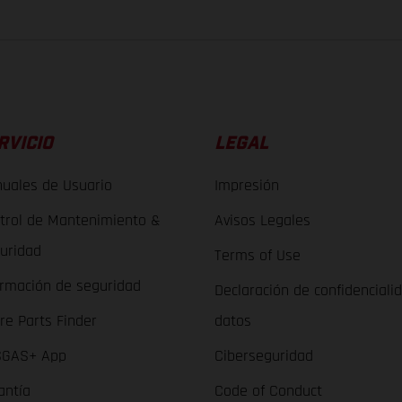
RVICIO
LEGAL
uales de Usuario
Impresión
trol de Mantenimiento &
Avisos Legales
uridad
Terms of Use
ormación de seguridad
Declaración de confidenciali
re Parts Finder
datos
GAS+ App
Ciberseguridad
antía
Code of Conduct