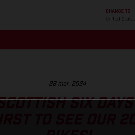
CHANGE TO
United State
28 mar. 2024
 SCOTTISH SIX DAYS
IRST TO SEE OUR 2