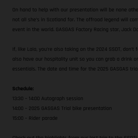
On hand to help with our presentation will be none ot
not all she’s in Scotland for. The offroad legend will c
event in the world. GASGAS Factory Racing star, Jack Danc
If, like Laia, you’re also taking on the 2024 SSDT, don’
also have our hospitality unit so you can grab a drink 
essentials. The date and time for the 2025 GASGAS trial 
Schedule:
13:30 – 14:00 Autograph session
14:00 – 2025 GASGAS Trial bike presentation
15:00 – Rider parade
Check out the highlights from our last trip to the SSDT!