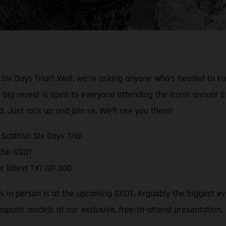
Six Days Trial? Well, we’re asking anyone who’s headed to Fo
 big reveal is open to everyone attending the iconic annual SS
d. Just rock up and join us. We’ll see you there!
cottish Six Days Trial
 the SSDT
r latest TXT GP 300
es in person is at the upcoming SSDT. Arguably the biggest eve
 popular models at our exclusive, free-to-attend presentation.