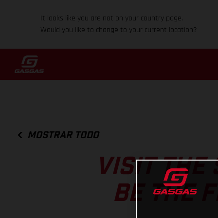
It looks like you are not on your country page.
Would you like to change to your current location?
MOSTRAR TODO
VISIT THE
BE THE F