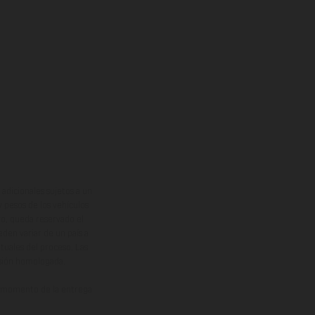
adicionales sujetos a un
y pesos de los vehículos
vo, queda reservado el
den variar de un país a
ituales del proceso. Las
rsión homologada.
el momento de la entrega