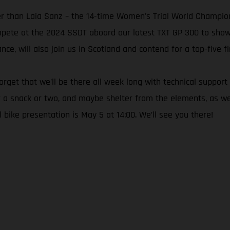
her than Laia Sanz – the 14-time Women's Trial World Champ
ompete at the 2024 SSDT aboard our latest TXT GP 300 to show j
e, will also join us in Scotland and contend for a top-five fi
t forget that we’ll be there all week long with technical supp
or a snack or two, and maybe shelter from the elements, as wel
bike presentation is May 5 at 14:00. We’ll see you there!