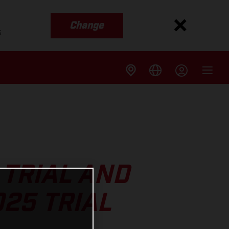
Change
s
 TRIAL AND
025 TRIAL