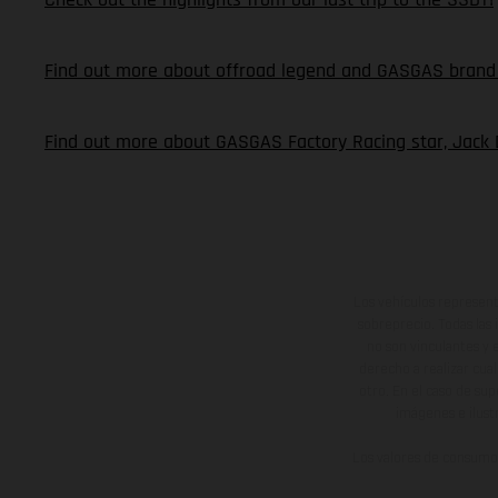
Find out more about offroad legend and GASGAS brand 
Find out more about GASGAS Factory Racing star, Jack 
Los vehículos represent
sobreprecio. Todas las 
no son vinculantes y 
derecho a realizar cua
otro. En el caso de sup
imágenes e ilust
Los valores de consumo 