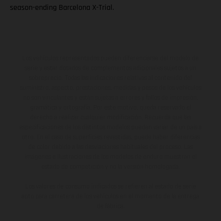
season-ending Barcelona X-Trial.
Los vehículos representados pueden diferenciarse del modelo de
serie y estar dotados de complementos adicionales sujetos a un
sobreprecio. Todas las indicaciones relativas al contenido del
suministro, aspecto, prestaciones, medidas y pesos de los vehículos
no son vinculantes y están sujetas a errores y fallos de impresión,
gramática y ortografía. Por este motivo, queda reservado el
derecho a realizar cualquier modificación. Recuerda que las
especificaciones de los distintos modelos pueden variar de un país a
otro. En el caso de superficies revestidas, puede haber diferencias
de color debido a las desviaciones habituales del proceso. Las
imágenes e ilustraciones de los modelos de enduro muestran el
estado de competición y no la versión homologada.
Los valores de consumo indicados se refieren al estado de serie
apto para carretera de los vehículos en el momento de la entrega
de fábrica.