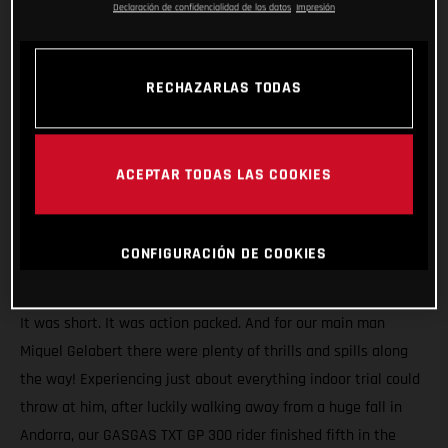
Declaración de confidencialidad de los datos
Impresión
RECHAZARLAS TODAS
ACEPTAR TODAS LAS COOKIES
CONFIGURACIÓN DE COOKIES
It was short. It was action packed. And for our main man
Miquel Gelabert there were plenty of thrills and spills along
the way! Experiencing just about everything indoor trial could
throw at him, after luckily walking away from a huge fall in
Andorra, our GASGAS TXT GP 300 rider finished fifth in the