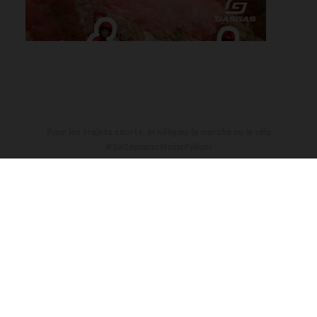
Pour les trajets courts, privilégiez la marche ou le vélo
#SeDéplacerMoinsPolluer
Les motos présentées en photo peuvent différer du modèle de
série sur certains détails et certaines sont équipées d’options
contre supplément. Toutes les indications sur le volume de
livraison, l’aspect, les performances, les dimensions et les poids des
motos ne sont pas contraignantes et peuvent contenir des erreurs
de saisie ou d'impression ; elles sont donc faites sous réserve de
modification. Veuillez tenir compte du fait que les spécifications
des modèles peuvent varier d'un pays à un autre. Dans le cas des
surfaces revêtues, il peut y avoir des différences de couleur dues
aux écarts de processus habituels.
Les valeurs de consommation