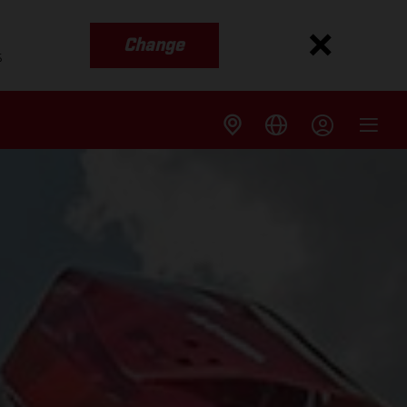
Change
s