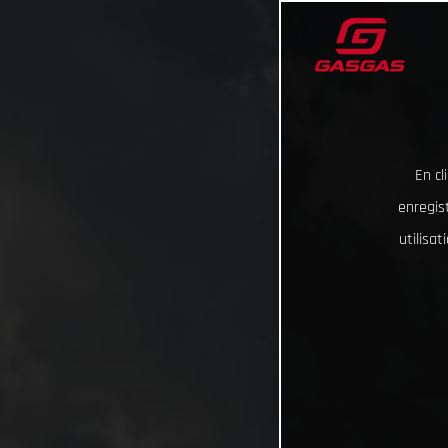
En cl
enregist
utilisa