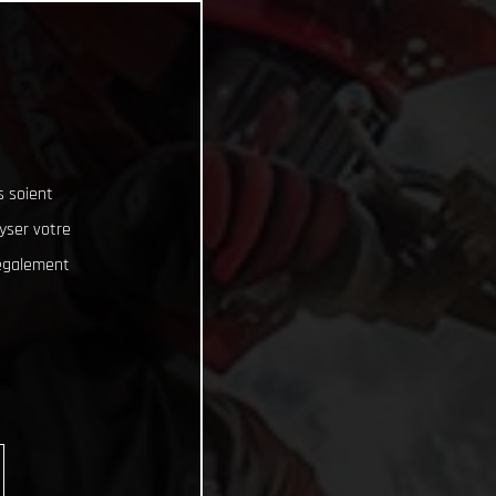
s soient
lyser votre
 également