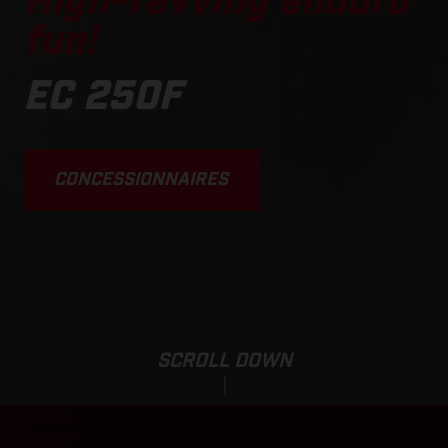
High-revving enduro
fun!
EC 250F
CONCESSIONNAIRES
SCROLL DOWN