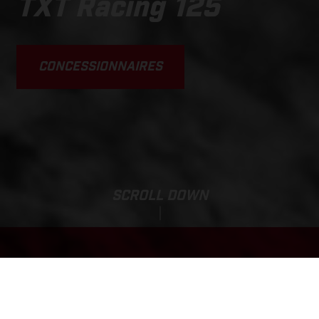
TXT Racing 125
CONCESSIONNAIRES
SCROLL DOWN
Tarif de base:
TXT RACING 125
6 899,00 EUR*