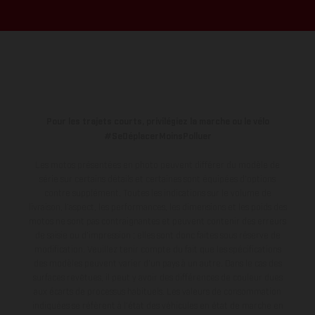
Pour les trajets courts, privilégiez la marche ou le vélo
#SeDéplacerMoinsPolluer
Les motos présentées en photo peuvent différer du modèle de
série sur certains détails et certaines sont équipées d’options
contre supplément. Toutes les indications sur le volume de
livraison, l’aspect, les performances, les dimensions et les poids des
motos ne sont pas contraignantes et peuvent contenir des erreurs
de saisie ou d'impression ; elles sont donc faites sous réserve de
modification. Veuillez tenir compte du fait que les spécifications
des modèles peuvent varier d'un pays à un autre. Dans le cas des
surfaces revêtues, il peut y avoir des différences de couleur dues
aux écarts de processus habituels.
Les valeurs de consommation
indiquées se réfèrent à l'état des véhicules en état de marche en