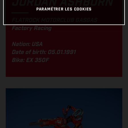
JORDAN ASHBURN
PARAMÉTRER LES COOKIES
FLATROCK MOTORCLUB GASGAS
Factory Racing
Nation: USA
Date of birth: 05.01.1991
Bike: EX 350F