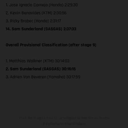
1. Jose Ignacio Cornejo (Honda) 2:29:30
2. Kevin Benavides (KTM) 2:30:56
3. Ricky Brabec (Honda) 2:31:17
14. Sam Sunderland (GASGAS) 2:37:33
Overall Provisional Classification (after stage 9)
1. Matthias Walkner (KTM) 30:14:03
2. Sam Sunderland (GASGAS) 30:16:15
3. Adrien Van Beveren (Yamaha) 30:17:59
Pour les trajets courts, privilégiez la marche ou le vélo
#SeDéplacerMoinsPolluer