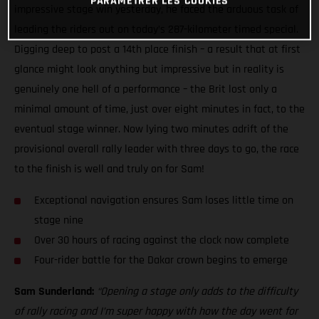
PARAMÉTRER LES COOKIES
impressive stage win yesterday, he faced the arduous task of
leading the riders out on today’s 287-kilometer timed special.
Digging deep to post a 14th place finish – a result that at first
glance might look anything but impressive but in reality is
genuinely one hell of a performance – the Brit lost only a
minimal amount of time, just over eight minutes in fact, to the
eventual stage winner. Now lying two minutes adrift of the
provisional overall rally leader with three days to go, the race
to the finish is well and truly on for Sam!
Exceptional navigation ensures Sam loses little time on
stage nine
Over 30 hours of racing against the clock now complete
Four-rider battle for the Dakar crown begins to emerge
Sam Sunderland:
“Opening a stage only adds to the difficulty
of rally racing and I’m super happy with how the day went for