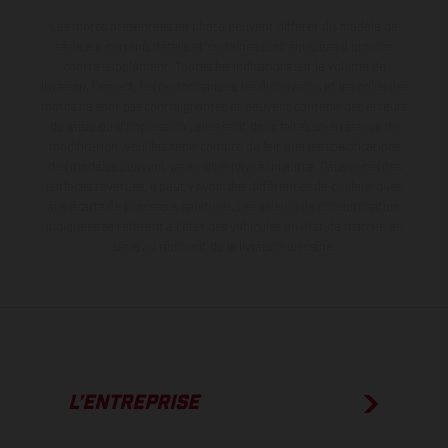
Les motos présentées en photo peuvent différer du modèle de
série sur certains détails et certaines sont équipées d’options
contre supplément. Toutes les indications sur le volume de
livraison, l’aspect, les performances, les dimensions et les poids des
motos ne sont pas contraignantes et peuvent contenir des erreurs
de saisie ou d'impression ; elles sont donc faites sous réserve de
modification. Veuillez tenir compte du fait que les spécifications
des modèles peuvent varier d'un pays à un autre. Dans le cas des
surfaces revêtues, il peut y avoir des différences de couleur dues
aux écarts de processus habituels.
Les valeurs de consommation
indiquées se réfèrent à l'état des véhicules en état de marche en
série au moment de la livraison en usine.
L’ENTREPRISE