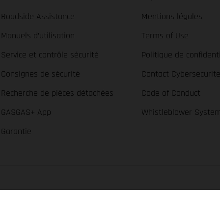
Roadside Assistance
Mentions légales
Manuels d’utilisation
Terms of Use
Service et contrôle sécurité
Politique de confidenti
Consignes de sécurité
Contact Cybersecurit
Recherche de pièces détachées
Code of Conduct
GASGAS+ App
Whistleblower Syste
Garantie