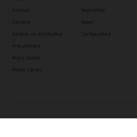
Contact
Newsletter
Carrière
News
Devenir un distributeur
Configurateur
Procurement
Press Center
Media Library
GASGAS Copyright 2026, all rights reserved