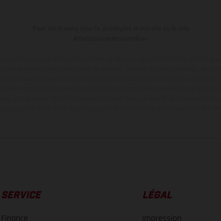
Pour les trajets courts, privilégiez la marche ou le vélo
#SeDéplacerMoinsPolluer
en photo peuvent différer du modèle de série sur certains détails et certaines s
tes les indications sur le volume de livraison, l’aspect, les performances, les dime
aignantes et peuvent contenir des erreurs de saisie ou d'impression ; elles sont 
ez tenir compte du fait que les spécifications des modèles peuvent varier d'un pays
ues, il peut y avoir des différences de couleur dues aux écarts de processus habitu
ées se réfèrent à l'état des véhicules en état de marche en série au moment de la
SERVICE
LÉGAL
Finance
Impression