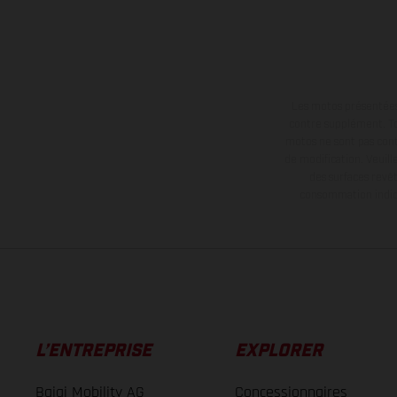
Les motos présentées 
contre supplément. Tou
motos ne sont pas contr
de modification. Veuill
des surfaces revêt
consommation indiqu
L’ENTREPRISE
EXPLORER
Bajaj Mobility AG
Concessionnaires