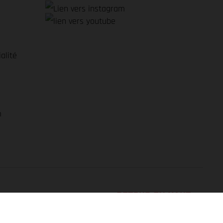
alité
e
m
RETOUR EN HAUT