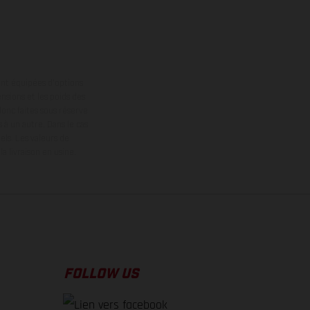
ont équipées d’options
nsions et les poids des
donc faites sous réserve
 à un autre. Dans le cas
els.
Les valeurs de
 livraison en usine.
FOLLOW US