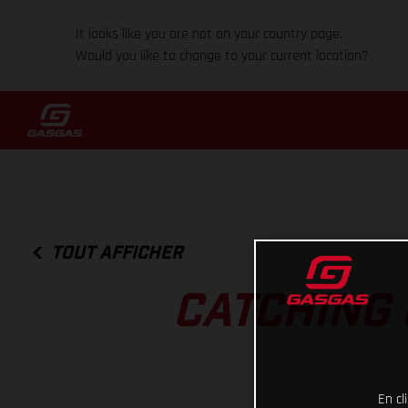
It looks like you are not on your country page.
Would you like to change to your current location?
TOUT AFFICHER
CATCHING 
En cl