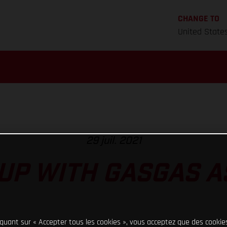
CHANGE TO
United State
29 juil. 2021
UP WITH GASGAS 
iquant sur « Accepter tous les cookies », vous acceptez que des cookie