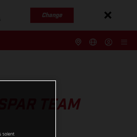
Change
s
ASPAR TEAM
s soient