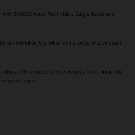
own with GASGAS Aspar Team riders Sergio Garcia and
 our dirt bikes, trial bikes, and bicycles, they’ve spent
ndings. With a couple of race victories to his name this
nt series leader.