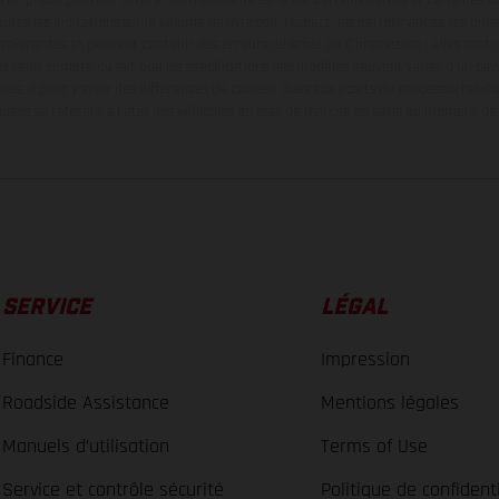
tes les indications sur le volume de livraison, l’aspect, les performances, les dime
aignantes et peuvent contenir des erreurs de saisie ou d'impression ; elles sont 
ez tenir compte du fait que les spécifications des modèles peuvent varier d'un pays
ues, il peut y avoir des différences de couleur dues aux écarts de processus habitu
ées se réfèrent à l'état des véhicules en état de marche en série au moment de la
SERVICE
LÉGAL
Finance
Impression
Roadside Assistance
Mentions légales
Manuels d’utilisation
Terms of Use
Service et contrôle sécurité
Politique de confidenti