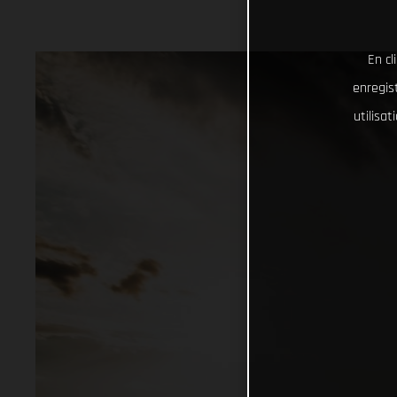
En cl
enregist
utilisa