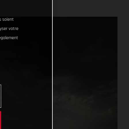
s soient
lyser votre
 également