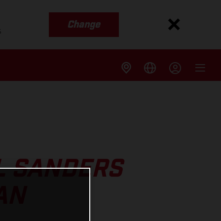
Change
s
L SANDERS
AN