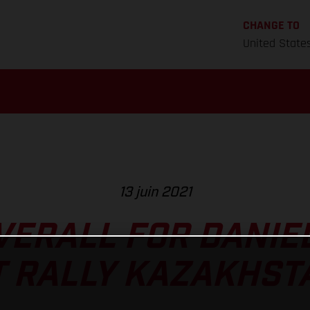
CHANGE TO
United State
13 juin 2021
VERALL FOR DANIE
T RALLY KAZAKHST