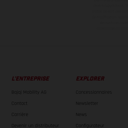
contre supplément. Tou
motos ne sont pas contr
de modification. Veuill
des surfaces revêt
consommation indiqu
L’ENTREPRISE
EXPLORER
Bajaj Mobility AG
Concessionnaires
Contact
Newsletter
Carrière
News
Devenir un distributeur
Configurateur