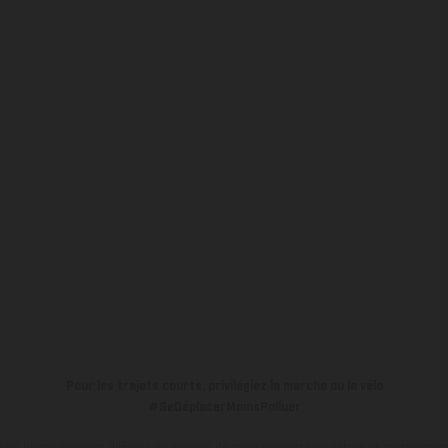
Pour les trajets courts, privilégiez la marche ou le vélo
#SeDéplacerMoinsPolluer
en photo peuvent différer du modèle de série sur certains détails et certaines s