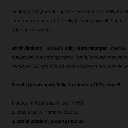
Finding his rhythm during the second half of Rally Kazak
leaderboard and end the rally in fourth overall. Sander
riders in the world.
Jordi Viladoms – GASGAS Rally Team Manager:
“Overall,
navigation, but nothing major. Daniel showed that he i
round we will see him up front earlier on and he’ll be in
Results (provisional): Rally Kazakhstan 2021, stage 5
1. Joaquim Rodrigues (Hero) 1:19:51
2. Ross Branch (Yamaha) 1:20:58
3. Daniel Sanders (GASGAS) 1:21:22