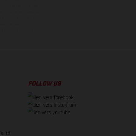
nsions et les poids des
donc faites sous réserve
 à un autre. Dans le cas
els.
Les valeurs de
 livraison en usine.
FOLLOW US
alité