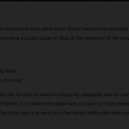
 consecutive third place finish, Daniel Sanders has elevated h
e overcame a tough couple of days at the beginning of the rally
ly racer
 of racing
el like I’m back to where I belong. My navigation was on poi
d rhythm. It’s a shame the stage was cut short as I felt awes
The focus now is to work on a few things before the next roun