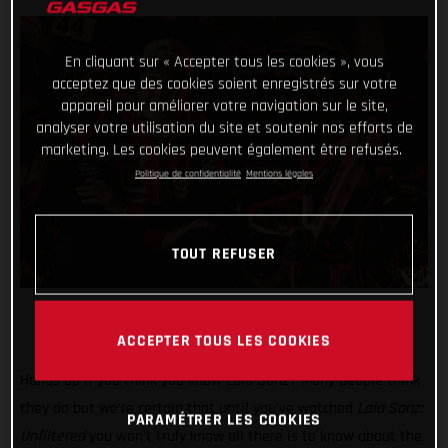
En cliquant sur « Accepter tous les cookies », vous
acceptez que des cookies soient enregistrés sur votre
appareil pour améliorer votre navigation sur le site,
analyser votre utilisation du site et soutenir nos efforts de
marketing. Les cookies peuvent également être refusés.
Politique de confidentialité
Mentions légales
TOUT REFUSER
ACCEPTER TOUS LES COOKIES
Hands up if you think you know Laia Sanz? Many people think
they do but we’re certain that until you’ve watched
Laia Sanz:
PARAMÉTRER LES COOKIES
Unfiltered
you won’t truly know all there is to know about the