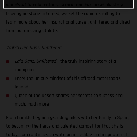
world’s #1 female motorcycle racer and her incredible story.
Leaving no stone unturned, we set the cameras rolling to
learn more about her inspirational career, unfiltered and direct
from our amazing athlete.
Watch Laia Sanz: Unfiltered
Laia Sanz: Unfiltered
– the truly inspiring story of a
champion
Enter the unique mindset of this offroad motorsports
legend
Queen of the Desert shares her secrets to success and
much, much more
From humble beginnings, riding bikes with her family in Spain,
to becoming the fierce and talented competitor that she is
today, Laia continues to write an incredible and inspirational