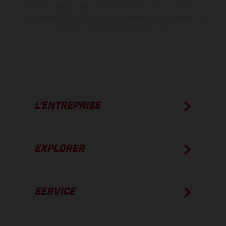
aux écarts de processus habituels.
Les valeurs de consommation
indiquées se réfèrent à l'état des véhicules en état de marche en
série au moment de la livraison en usine.
L’ENTREPRISE
EXPLORER
SERVICE