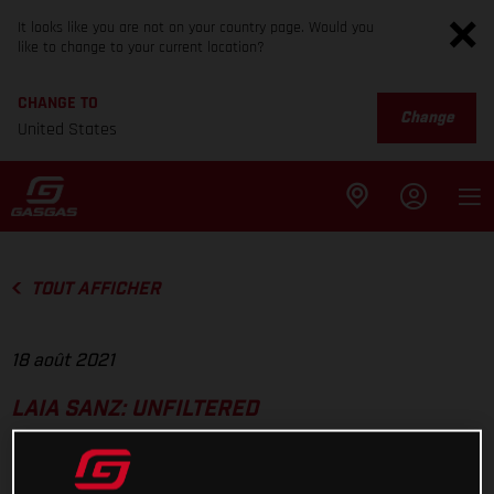
It looks like you are not on your country page. Would you
like to change to your current location?
CHANGE TO
Change
United States
TOUT AFFICHER
18 août 2021
LAIA SANZ: UNFILTERED