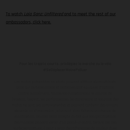
To watch
Laia Sanz: Unfiltered
and to meet the rest of our
ambassadors, click here.
Pour les trajets courts, privilégiez la marche ou le vélo
#SeDéplacerMoinsPolluer
Les motos présentées en photo peuvent différer du modèle de
série sur certains détails et certaines sont équipées d’options
contre supplément. Toutes les indications sur le volume de
livraison, l’aspect, les performances, les dimensions et les poids des
motos ne sont pas contraignantes et peuvent contenir des erreurs
de saisie ou d'impression ; elles sont donc faites sous réserve de
modification. Veuillez tenir compte du fait que les spécifications
des modèles peuvent varier d'un pays à un autre. Dans le cas des
surfaces revêtues, il peut y avoir des différences de couleur dues