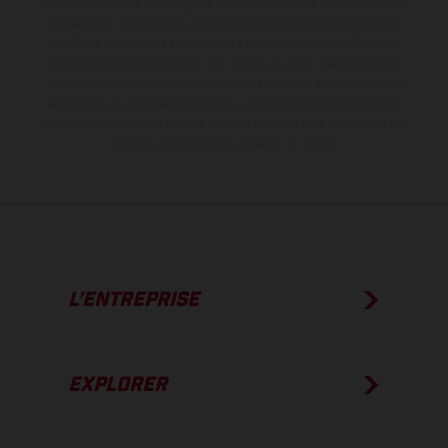
motos ne sont pas contraignantes et peuvent contenir des erreurs
de saisie ou d'impression ; elles sont donc faites sous réserve de
modification. Veuillez tenir compte du fait que les spécifications
des modèles peuvent varier d'un pays à un autre. Dans le cas des
surfaces revêtues, il peut y avoir des différences de couleur dues
aux écarts de processus habituels.
Les valeurs de consommation
indiquées se réfèrent à l'état des véhicules en état de marche en
série au moment de la livraison en usine.
L’ENTREPRISE
EXPLORER