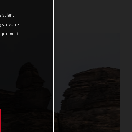
s soient
lyser votre
 également