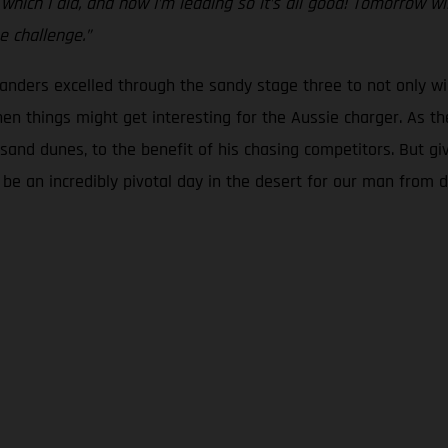
ch I did, and now I’m leading so it’s all good! Tomorrow will 
e challenge.”
 Sanders excelled through the sandy stage three to not only wi
en things might get interesting for the Aussie charger. As the
ng sand dunes, to the benefit of his chasing competitors. But gi
ld be an incredibly pivotal day in the desert for our man from