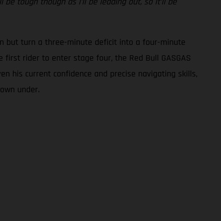
be tough though as I’ll be leading out, so it’ll be
n but turn a three-minute deficit into a four-minute
 first rider to enter stage four, the Red Bull GASGAS
ven his current confidence and precise navigating skills,
 down under.