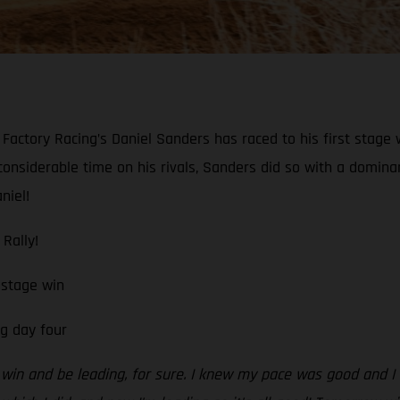
actory Racing’s Daniel Sanders has raced to his first stage 
considerable time on his rivals, Sanders did so with a domin
niel!
Rally!
 stage win
g day four
age win and be leading, for sure. I knew my pace was good and I 