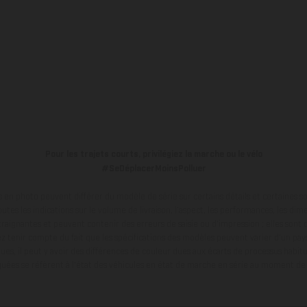
Pour les trajets courts, privilégiez la marche ou le vélo
#SeDéplacerMoinsPolluer
en photo peuvent différer du modèle de série sur certains détails et certaines s
tes les indications sur le volume de livraison, l’aspect, les performances, les dime
aignantes et peuvent contenir des erreurs de saisie ou d'impression ; elles sont 
ez tenir compte du fait que les spécifications des modèles peuvent varier d'un pays
ues, il peut y avoir des différences de couleur dues aux écarts de processus habitu
ées se réfèrent à l'état des véhicules en état de marche en série au moment de la