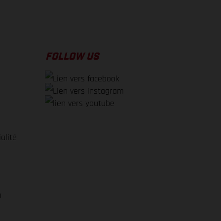
FOLLOW US
alité
e
m