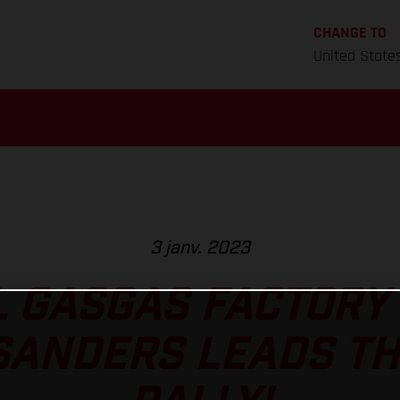
CHANGE TO
United State
3 janv. 2023
L GASGAS FACTORY 
SANDERS LEADS T