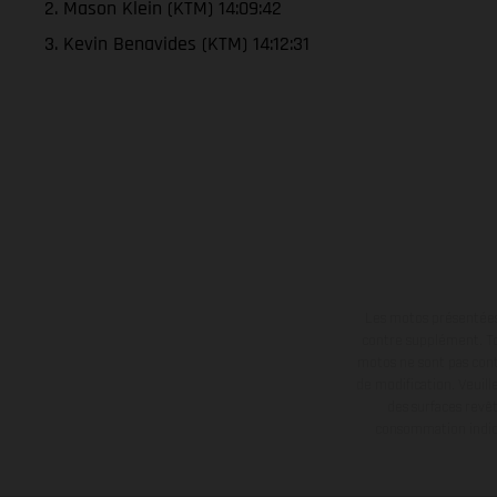
2. Mason Klein (KTM) 14:09:42
3. Kevin Benavides (KTM) 14:12:31
Les motos présentées 
contre supplément. Tou
motos ne sont pas contr
de modification. Veuill
des surfaces revêt
consommation indiqu