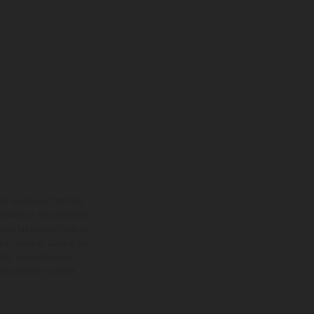
ont équipées d’options
nsions et les poids des
donc faites sous réserve
 à un autre. Dans le cas
els.
Les valeurs de
 livraison en usine.