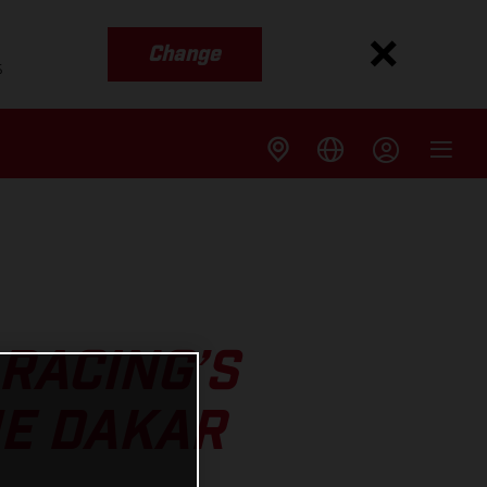
Change
s
RACING’S
HE DAKAR