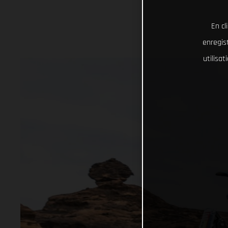
En cl
enregist
utilisa