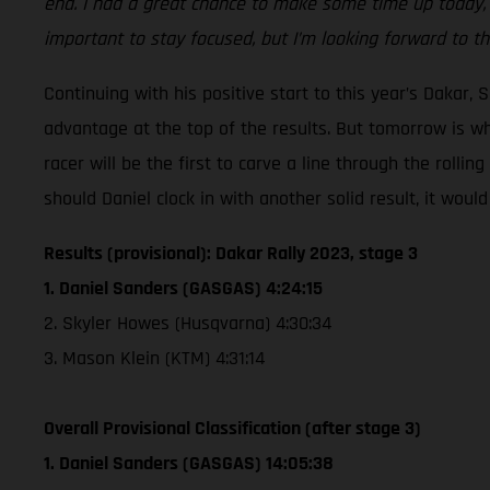
end. I had a great chance to make some time up today, whi
important to stay focused, but I’m looking forward to th
Continuing with his positive start to this year’s Dakar,
advantage at the top of the results. But tomorrow is wh
racer will be the first to carve a line through the rolli
should Daniel clock in with another solid result, it wou
Results (provisional): Dakar Rally 2023, stage 3
1. Daniel Sanders (GASGAS) 4:24:15
2. Skyler Howes (Husqvarna) 4:30:34
3. Mason Klein (KTM) 4:31:14
Overall Provisional Classification (after stage 3)
1. Daniel Sanders (GASGAS) 14:05:38