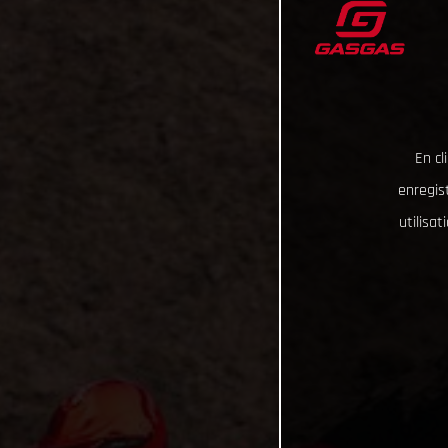
En cl
enregist
utilisa