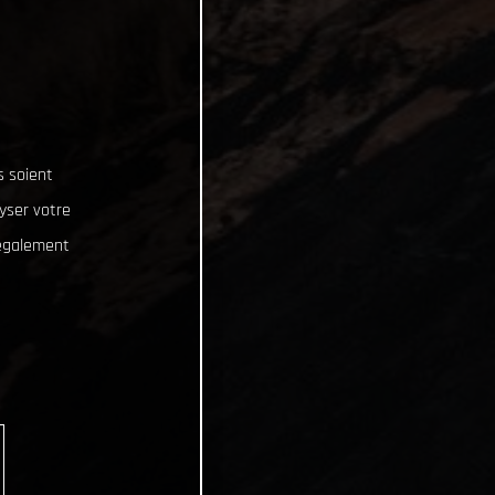
s soient
lyser votre
 également