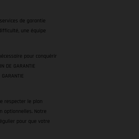
services de garantie
ifficulté, une équipe
cessaire pour conquérir
SION DE GARANTIE
la GARANTIE
e respecter le plan
n optionnelles. Notre
régulier pour que votre