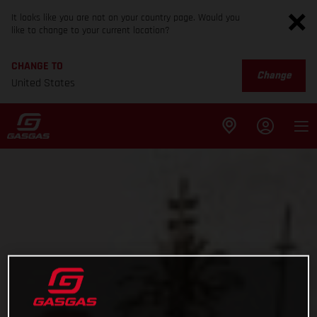
It looks like you are not on your country page. Would you
like to change to your current location?
CHANGE TO
Change
United States