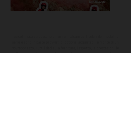
I veicoli illustrati possono differire in alcuni particolari dai modelli di
serie e sono in parte provvisti di optional acquistabili a fronte di un
sovrapprezzo. Tutti i dati sulla fornitura, l'aspetto, le prestazioni, le
dimensioni e i pesi dei veicoli sono forniti senza impegno e fatti
salvi refusi, errori di stampa, di composizione e omissioni; si riserva
il diritto di apportare, in qualsiasi momento, le modifiche del caso.
Si fa presente che le specifiche dei modelli possono variare da
paese a paese. Nel caso di superfici rivestite, potranno essere
presenti differenze di colore dovute alle normali deviazioni del
processo. Le immagini e le illustrazioni dei modelli Enduro
mostrano la versione della moto da competizione e non quella
omologata.
I consumi indicati si riferiscono ai veicoli di serie omologati per uso
su strada al momento della consegna.