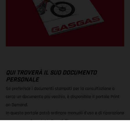
QUI TROVERÀ IL SUO DOCUMENTO
PERSONALE
Se preferisce i documenti stampati per la consultazione o
cerca un documento più vecchio, è disponibile il portale Print
on Demand.
In questo portale potrà ordinare manuali d'uso e di riparazione
per una grande varietà di modelli.
Potrà scegliere tra i download di PDF e le copie stampate.