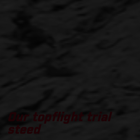
Our topflight trial
steed