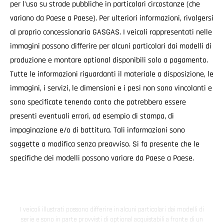
per l'uso su strade pubbliche in particolari circostanze (che
variano da Paese a Paese). Per ulteriori informazioni, rivolgersi
al proprio concessionario GASGAS. I veicoli rappresentati nelle
immagini possono differire per alcuni particolari dai modelli di
produzione e montare optional disponibili solo a pagamento.
Tutte le informazioni riguardanti il materiale a disposizione, le
immagini, i servizi, le dimensioni e i pesi non sono vincolanti e
sono specificate tenendo conto che potrebbero essere
presenti eventuali errori, ad esempio di stampa, di
impaginazione e/o di battitura. Tali informazioni sono
soggette a modifica senza preavviso. Si fa presente che le
specifiche dei modelli possono variare da Paese a Paese.
I veicoli illustrati possono differire in alcuni particolari dai modelli di
serie e sono in parte provvisti di optional acquistabili a fronte di un