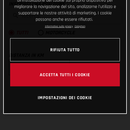
all'installazione dei cookie sul proprio dispositivo per
INSERISCI UNA POSIZIONE
migliorare la navigazione del sito, analizzarne l'utilizzo e
supportare le nostre attività di marketing. I cookie
possono anche essere rifiutati.
Informativa sulla privacy
Colophon
TUTTI
MOTORCYCLE
RIFIUTA TUTTO
DISTANZA IN KM
ACCETTA TUTTI I COOKIE
10km
25km
IMPOSTAZIONI DEI COOKIE
50km
100km