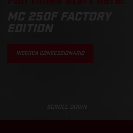
Fun times start here!
MC 250F FACTORY
EDITION
RICERCA CONCESSIONARIO
SCROLL DOWN