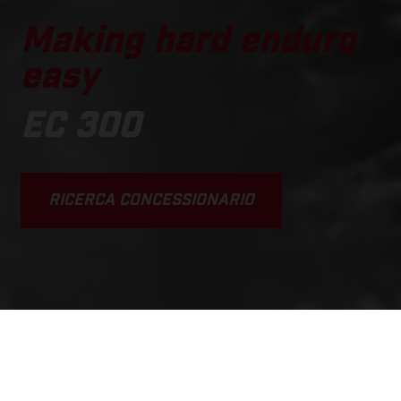
Making hard enduro
easy
EC 300
RICERCA CONCESSIONARIO
SCROLL DOWN