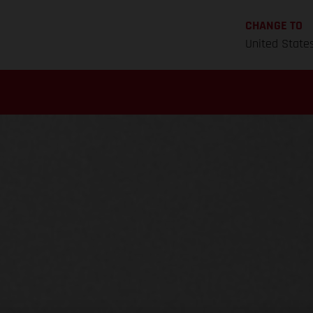
CHANGE TO
United State