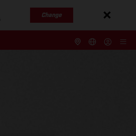
Change
s