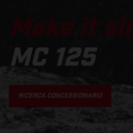
Make it si
MC 125
RICERCA CONCESSIONARIO