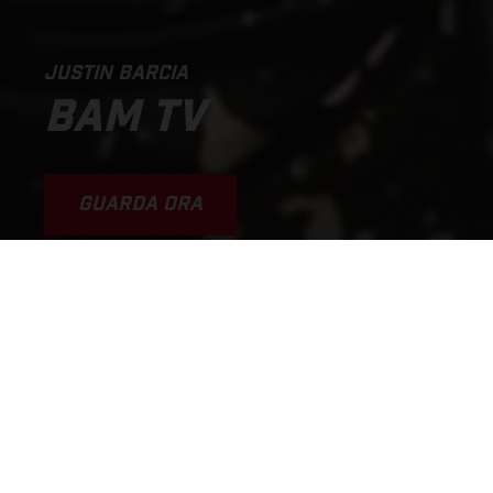
JUSTIN BARCIA
BAM TV
GUARDA ORA
WHY I'M GOING SO FAST