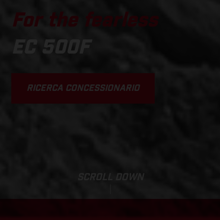
For the fearless
EC 500F
RICERCA CONCESSIONARIO
SCROLL DOWN