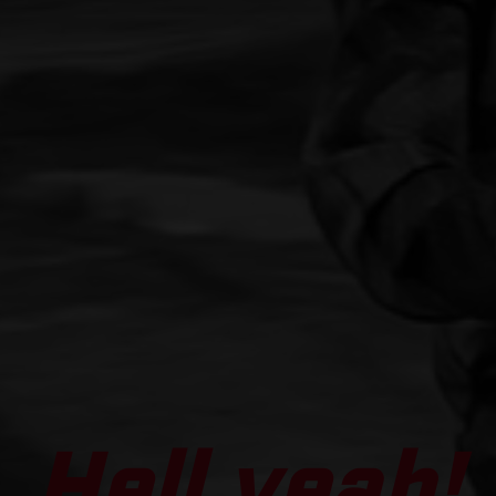
Hell yeah!