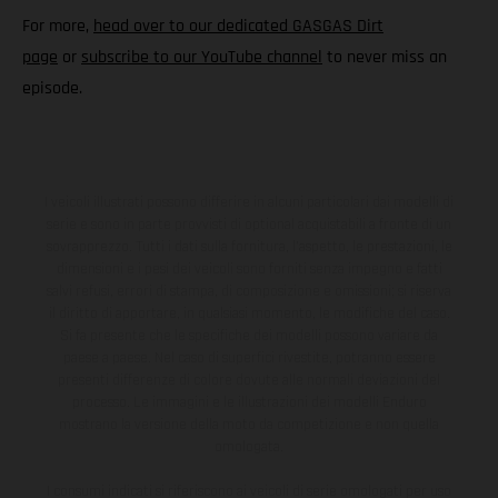
For more,
head over to our dedicated GASGAS Dirt
page
or
subscribe to our YouTube channel
to never miss an
episode.
I veicoli illustrati possono differire in alcuni particolari dai modelli di
serie e sono in parte provvisti di optional acquistabili a fronte di un
sovrapprezzo. Tutti i dati sulla fornitura, l'aspetto, le prestazioni, le
dimensioni e i pesi dei veicoli sono forniti senza impegno e fatti
salvi refusi, errori di stampa, di composizione e omissioni; si riserva
il diritto di apportare, in qualsiasi momento, le modifiche del caso.
Si fa presente che le specifiche dei modelli possono variare da
paese a paese. Nel caso di superfici rivestite, potranno essere
presenti differenze di colore dovute alle normali deviazioni del
processo. Le immagini e le illustrazioni dei modelli Enduro
mostrano la versione della moto da competizione e non quella
omologata.
I consumi indicati si riferiscono ai veicoli di serie omologati per uso