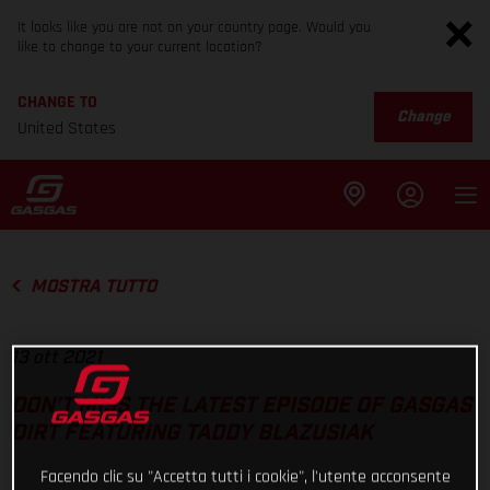
It looks like you are not on your country page. Would you
like to change to your current location?
CHANGE TO
Change
United States
MOSTRA TUTTO
13 ott 2021
DON’T MISS THE LATEST EPISODE OF GASGAS
DIRT FEATURING TADDY BLAZUSIAK
Facendo clic su "Accetta tutti i cookie", l'utente acconsente