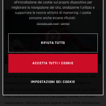
all'installazione dei cookie sul proprio dispositivo per
migliorare la navigazione del sito, analizzarne l'utilizzo e
supportare le nostre attività di marketing. I cookie
possono anche essere rifiutati.
Informativa sulla privacy
Colophon
RIFIUTA TUTTO
ACCETTA TUTTI I COOKIE
First, we went stateside to get the low-down from our AMA
IMPOSTAZIONI DEI COOKIE
Supercross and Pro Motocross riders. Now, we’re back in
Europe and pointing the GASGAS Dirt cameras at none other
than Taddy Blazusiak! One of the biggest names in offroad
motorsports, the hard enduro legend needs little introduction.