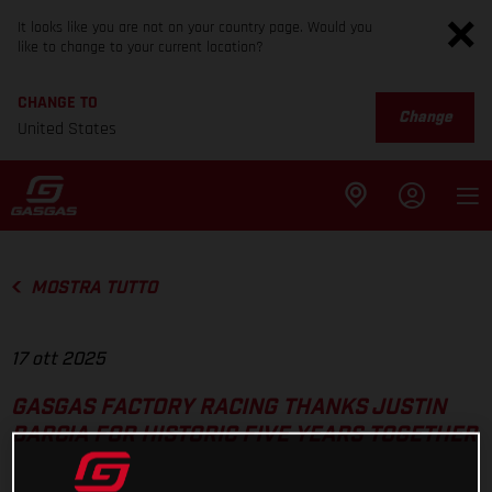
It looks like you are not on your country page. Would you
like to change to your current location?
CHANGE TO
Change
United States
MOSTRA TUTTO
17 ott 2025
GASGAS FACTORY RACING THANKS JUSTIN
BARCIA FOR HISTORIC FIVE YEARS TOGETHER