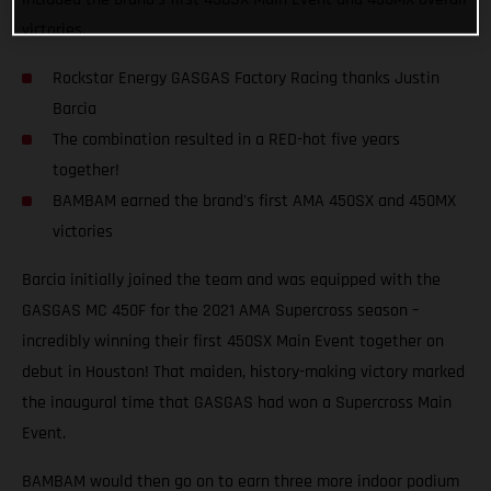
victories.
Rockstar Energy GASGAS Factory Racing thanks Justin
Barcia
The combination resulted in a RED-hot five years
together!
BAMBAM earned the brand's first AMA 450SX and 450MX
victories
Barcia initially joined the team and was equipped with the
GASGAS MC 450F for the 2021 AMA Supercross season –
incredibly winning their first 450SX Main Event together on
debut in Houston! That maiden, history-making victory marked
the inaugural time that GASGAS had won a Supercross Main
Event.
BAMBAM would then go on to earn three more indoor podium