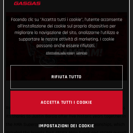
Facendo clic su "Accetta tutti i cookie", l'utente acconsente
all'installazione dei cookie sul proprio dispositivo per
migliorare la navigazione del sito, analizzarne l'utilizzo e
supportare le nostre attività di marketing. I cookie
possono anche essere rifiutati.
Informativa sulla privacy
Colophon
RIFIUTA TUTTO
ACCETTA TUTTI I COOKIE
Rockstar Energy GASGAS Factory Racing would like to express
its thanks to Justin Barcia after five historic years together in
the AMA Supercross and Pro Motocross Championships, which
IMPOSTAZIONI DEI COOKIE
included the brand's first 450SX Main Event and 450MX overall