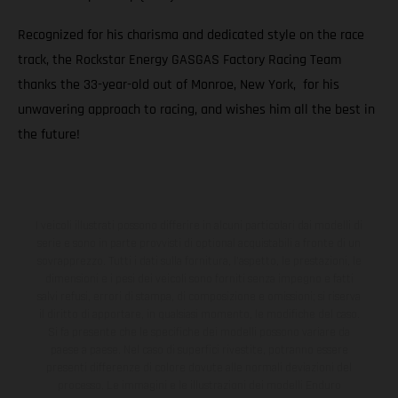
Recognized for his charisma and dedicated style on the race
track, the Rockstar Energy GASGAS Factory Racing Team
thanks the 33-year-old out of Monroe, New York, for his
unwavering approach to racing, and wishes him all the best in
the future!
I veicoli illustrati possono differire in alcuni particolari dai modelli di
serie e sono in parte provvisti di optional acquistabili a fronte di un
sovrapprezzo. Tutti i dati sulla fornitura, l'aspetto, le prestazioni, le
dimensioni e i pesi dei veicoli sono forniti senza impegno e fatti
salvi refusi, errori di stampa, di composizione e omissioni; si riserva
il diritto di apportare, in qualsiasi momento, le modifiche del caso.
Si fa presente che le specifiche dei modelli possono variare da
paese a paese. Nel caso di superfici rivestite, potranno essere
presenti differenze di colore dovute alle normali deviazioni del
processo. Le immagini e le illustrazioni dei modelli Enduro