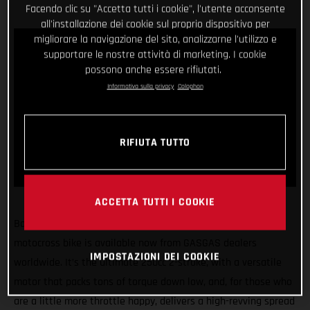
Facendo clic su "Accetta tutti i cookie", l'utente acconsente
all'installazione dei cookie sul proprio dispositivo per
migliorare la navigazione del sito, analizzarne l'utilizzo e
supportare le nostre attività di marketing. I cookie
possono anche essere rifiutati.
Informativa sulla privacy
Colophon
RIFIUTA TUTTO
ACCETTA TUTTI I COOKIE
Bam Bam approved! The long-awaited GASGAS MC 250
motocross bike is available now from GASGAS dealers
IMPOSTAZIONI DEI COOKIE
worldwide. It’s the ultimate 250cc 2-stroke, with a versatile
motor that packs tons of torque down low, and, for those who
are a little more throttle happy, delivers a high-revving spread