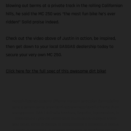
blowing out berms at a private track in the rolling Californian
hills, he said the MC 250 was “the most fun bike he’s ever
ridden!” Solid praise indeed.
Check out the video above of Justin in action, be inspired,
then get down to your local GASGAS dealership today to
secure your very own MC 250.
Click here for the full spec of this awesome dirt bike!
I veicoli illustrati possono differire in alcuni particolari dai modelli di
serie e sono in parte provvisti di optional acquistabili a fronte di un
sovrapprezzo. Tutti i dati sulla fornitura, l'aspetto, le prestazioni, le
dimensioni e i pesi dei veicoli sono forniti senza impegno e fatti
salvi refusi, errori di stampa, di composizione e omissioni; si riserva
il diritto di apportare, in qualsiasi momento, le modifiche del caso.