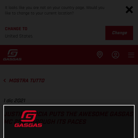
It looks like you are not on your country page. Would you
like to change to your current location?
CHANGE TO
Change
United States
MOSTRA TUTTO
1 dic 2021
JUSTIN BARCIA PUTS THE AWESOME GASGAS
MC 250 THROUGH ITS PACES