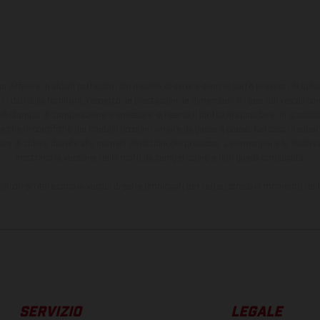
ono differire in alcuni particolari dai modelli di serie e sono in parte provvisti di opti
 i dati sulla fornitura, l'aspetto, le prestazioni, le dimensioni e i pesi dei veicoli 
ori di stampa, di composizione e omissioni; si riserva il diritto di apportare, in quals
te che le specifiche dei modelli possono variare da paese a paese. Nel caso di superf
nze di colore dovute alle normali deviazioni del processo. Le immagini e le illustra
mostrano la versione della moto da competizione e non quella omologata.
ndicati si riferiscono ai veicoli di serie omologati per uso su strada al momento del
SERVIZIO
LEGALE