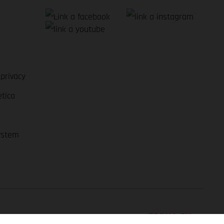
 privacy
etica
ystem
TORNA SU