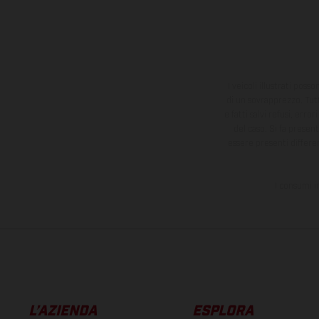
I veicoli illustrati poss
di un sovrapprezzo. Tutti
e fatti salvi refusi, err
del caso. Si fa presen
essere presenti differe
I consumi i
L’AZIENDA
ESPLORA