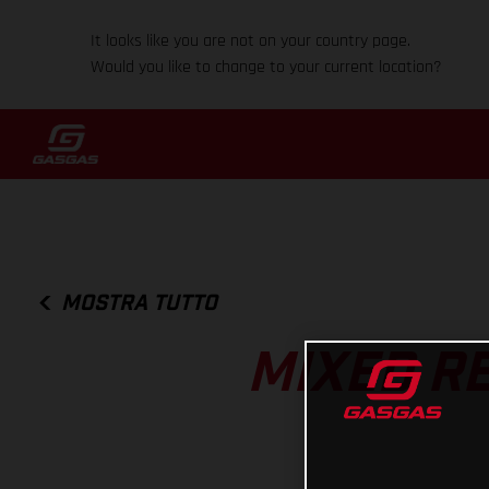
It looks like you are not on your country page.
Would you like to change to your current location?
MOSTRA TUTTO
MIXED R