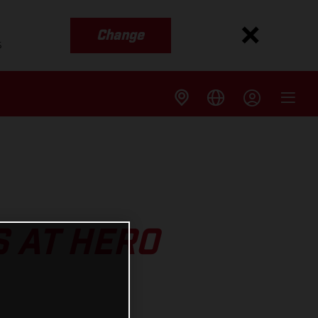
Change
s
 AT HERO