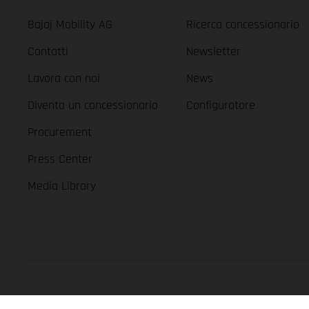
Bajaj Mobility AG
Ricerca concessionario
Contatti
Newsletter
Lavora con noi
News
Diventa un concessionario
Configuratore
Procurement
Press Center
Media Library
GASGAS Copyright 2026, all rights reserved