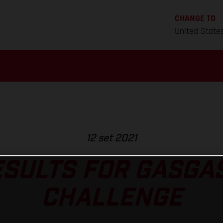
CHANGE TO
United State
12 set 2021
ESULTS FOR GASGAS
CHALLENGE