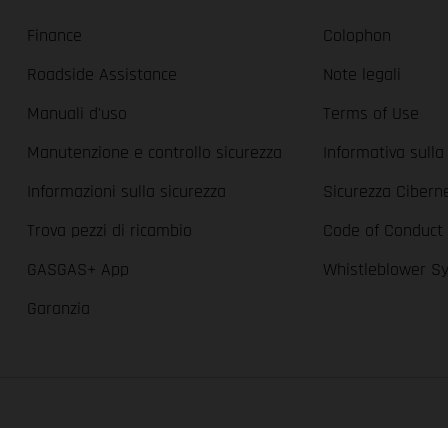
Finance
Colophon
Roadside Assistance
Note legali
Manuali d'uso
Terms of Use
Manutenzione e controllo sicurezza
Informativa sulla
Informazioni sulla sicurezza
Sicurezza Cibern
Trova pezzi di ricambio
Code of Conduct
GASGAS+ App
Whistleblower S
Garanzia