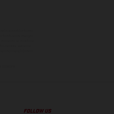
onal acquistabili a fronte
sono forniti senza impegno
iasi momento, le modifiche
ici rivestite, potranno
zioni dei modelli Enduro
la consegna.
FOLLOW US