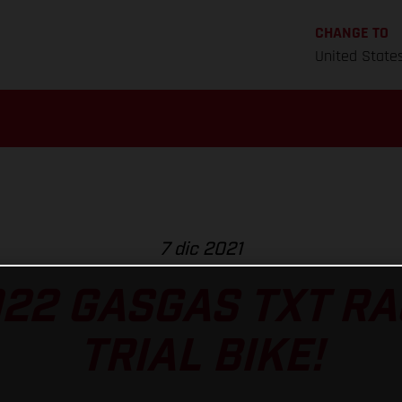
CHANGE TO
United State
7 dic 2021
022 GASGAS TXT RA
TRIAL BIKE!