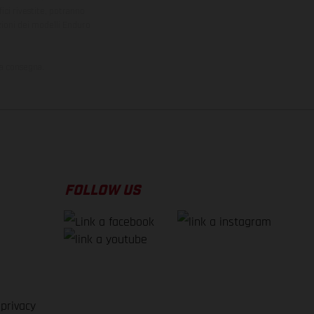
ici rivestite, potranno
zioni dei modelli Enduro
la consegna.
FOLLOW US
 privacy