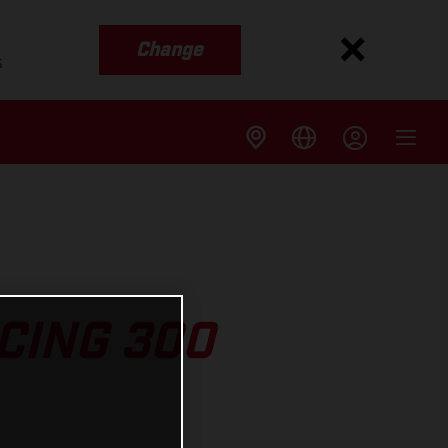
Change
s
CING 300