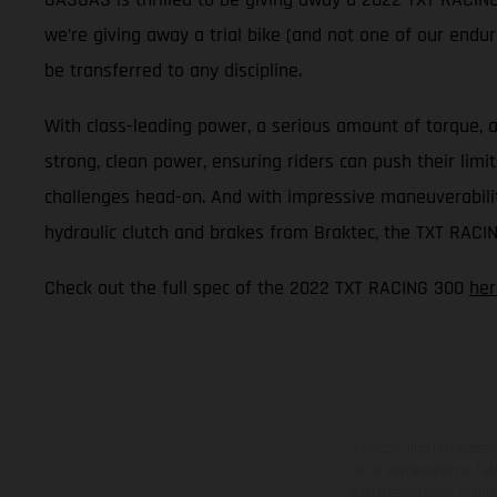
we’re giving away a trial bike (and not one of our enduro
be transferred to any discipline.
With class-leading power, a serious amount of torque, a
strong, clean power, ensuring riders can push their lim
challenges head-on. And with impressive maneuverability,
hydraulic clutch and brakes from Braktec, the TXT RACIN
Check out the full spec of the 2022 TXT RACING 300
her
I veicoli illustrati poss
di un sovrapprezzo. Tutti
e fatti salvi refusi, err