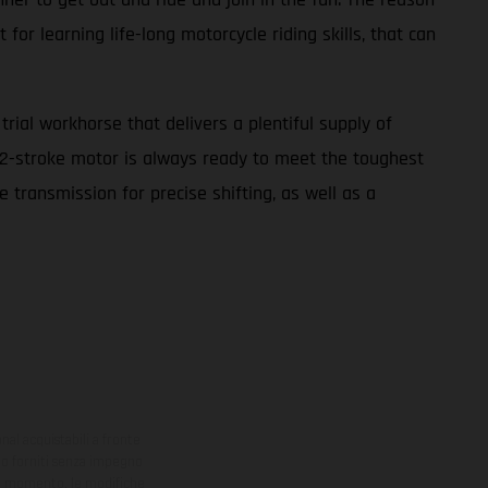
for learning life-long motorcycle riding skills, that can
ial workhorse that delivers a plentiful supply of
cc 2-stroke motor is always ready to meet the toughest
 transmission for precise shifting, as well as a
onal acquistabili a fronte
sono forniti senza impegno
iasi momento, le modifiche