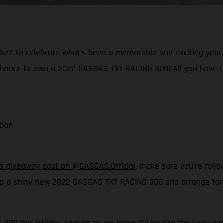
ke? To celebrate what’s been a memorable and exciting year, a
 chance to own a 2022 GASGAS TXT RACING 300! All you have t
tion
his giveaway post on @GASGAS.Official
, make sure you're foll
p a shiny new 2022 GASGAS TXT RACING 300 and arrange for it 
300 this holiday season as we know it’ll inspire the lucky win