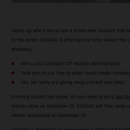
Hands up who’d like to win a brand new GASGAS trial bi
in the action, GASGAS is offering one lucky winner the
giveaway.
Win a 2022 GASGAS TXT RACING 300 trial bike!
Take part in our free to enter social media competi
Yes, we really are giving away a brand new bike!
Entering couldn’t be easier. All you need to do is
like t
entries close on December 25. GASGAS will then wrap u
winner announced on December 27.
GASGAS is thrilled to be giving away a 2022 TXT RACING 