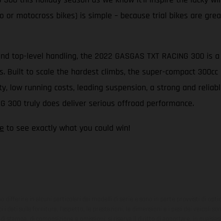
 or motocross bikes) is simple – because trial bikes are great 
nd top-level handling, the 2022 GASGAS TXT RACING 300 is a tr
its. Built to scale the hardest climbs, the super-compact 300
 low running costs, leading suspension, a strong and reliable
G 300 truly does deliver serious offroad performance.
e
to see exactly what you could win!
ono differire in alcuni particolari dai modelli di serie e sono in parte provvisti di opti
 i dati sulla fornitura, l'aspetto, le prestazioni, le dimensioni e i pesi dei veicoli 
ori di stampa, di composizione e omissioni; si riserva il diritto di apportare, in quals