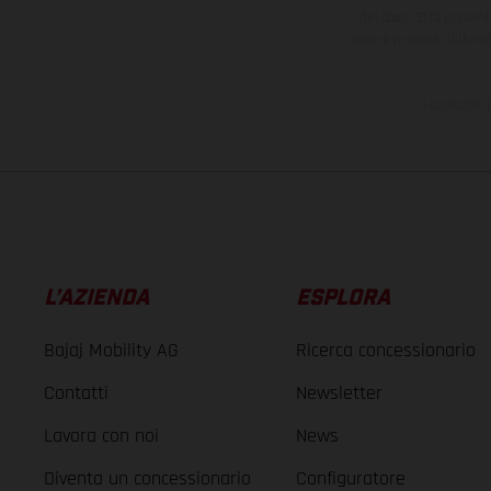
del caso. Si fa presen
essere presenti differe
I consumi i
L’AZIENDA
ESPLORA
Bajaj Mobility AG
Ricerca concessionario
Contatti
Newsletter
Lavora con noi
News
Diventa un concessionario
Configuratore