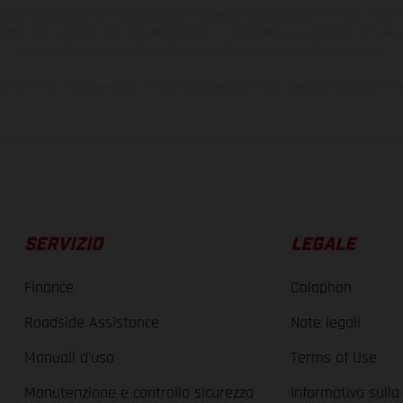
te che le specifiche dei modelli possono variare da paese a paese. Nel caso di superf
nze di colore dovute alle normali deviazioni del processo. Le immagini e le illustra
mostrano la versione della moto da competizione e non quella omologata.
ndicati si riferiscono ai veicoli di serie omologati per uso su strada al momento del
SERVIZIO
LEGALE
Finance
Colophon
Roadside Assistance
Note legali
Manuali d'uso
Terms of Use
Manutenzione e controllo sicurezza
Informativa sulla