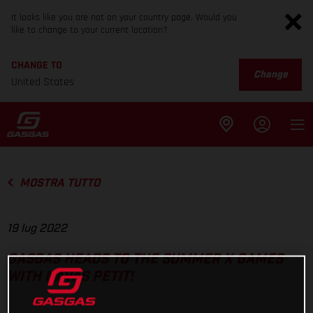
It looks like you are not on your country page. Would you
like to change to your current location?
CHANGE TO
Change
United States
MOSTRA TUTTO
19 lug 2022
GASGAS HEADS TO THE SUMMER X GAMES
WITH NAVAS PETIT!