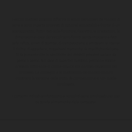
I veicoli illustrati possono differire in alcuni particolari dai modelli di
serie e sono in parte provvisti di optional acquistabili a fronte di un
sovrapprezzo. Tutti i dati sulla fornitura, l'aspetto, le prestazioni, le
dimensioni e i pesi dei veicoli sono forniti senza impegno e fatti
salvi refusi, errori di stampa, di composizione e omissioni; si riserva
il diritto di apportare, in qualsiasi momento, le modifiche del caso.
Si fa presente che le specifiche dei modelli possono variare da
paese a paese. Nel caso di superfici rivestite, potranno essere
presenti differenze di colore dovute alle normali deviazioni del
processo. Le immagini e le illustrazioni dei modelli Enduro
mostrano la versione della moto da competizione e non quella
omologata.
I consumi indicati si riferiscono ai veicoli di serie omologati per uso
su strada al momento della consegna.