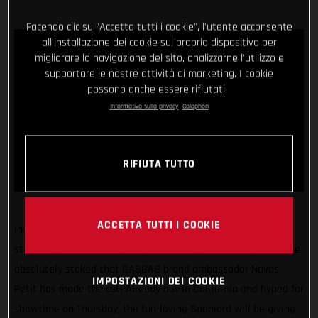
Facendo clic su "Accetta tutti i cookie", l'utente acconsente
all'installazione dei cookie sul proprio dispositivo per
migliorare la navigazione del sito, analizzarne l'utilizzo e
supportare le nostre attività di marketing. I cookie
possono anche essere rifiutati.
Informativa sulla privacy
Colophon
RIFIUTA TUTTO
ACCETTA TUTTI I COOKIE
Invitations to compete at the X Games, arguably the biggest
stage in global action sports, aren’t easy to come by. So we’re
absolutely stoked that GASGAS brand ambassador Navas
IMPOSTAZIONI DEI COOKIE
Petit has made the cut! Already out in California and hyped for
showtime on Thursday, the fun-loving Spaniard will be giving