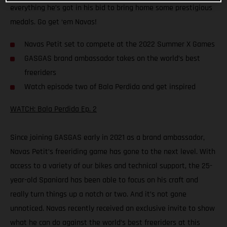
everything he’s got in his bid to bring home some prestigious
medals. Go get ‘em Navas!
Navas Petit set to compete at the 2022 Summer X Games
GASGAS brand ambassador takes on the world’s best
freeriders
Watch episode two of Bala Perdida and get inspired
WATCH: Bala Perdida Ep. 2
Since joining GASGAS early in 2021 as a brand ambassador,
Navas Petit’s freeriding game has gone to the next level. With
access to a variety of our bikes and technical support, the 25-
year-old Spaniard has been able to focus on his craft and
really turn things up a notch or two. And it’s not gone
unnoticed. Navas recently received an exclusive invite to show
what he can do against the world’s best freeriders at this