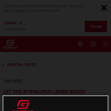
It looks like you are not on your country page. Would you
like to change to your current location?
CHANGE TO
Change
United States
MOSTRA TUTTO
1 feb 2022
LET THE #TRIALCHALLENGE BEGIN!