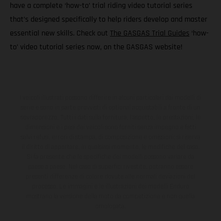
have a complete ‘how-to’ trial riding video tutorial series
that’s designed specifically to help riders develop and master
essential new skills. Check out
The GASGAS Trial Guides
‘how-
to’ video tutorial series now, on the GASGAS website!
I veicoli illustrati possono differire in alcuni particolari dai modelli di
serie e sono in parte provvisti di optional acquistabili a fronte di un
sovrapprezzo. Tutti i dati sulla fornitura, l'aspetto, le prestazioni, le
dimensioni e i pesi dei veicoli sono forniti senza impegno e fatti
salvi refusi, errori di stampa, di composizione e omissioni; si riserva
il diritto di apportare, in qualsiasi momento, le modifiche del caso.
Si fa presente che le specifiche dei modelli possono variare da
paese a paese. Nel caso di superfici rivestite, potranno essere
presenti differenze di colore dovute alle normali deviazioni del
processo. Le immagini e le illustrazioni dei modelli Enduro
mostrano la versione della moto da competizione e non quella
omologata.