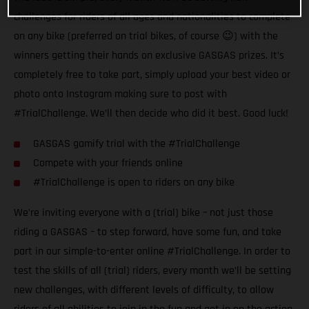
challenges for riders of all ages and nationalities to complete
on any bike (preferred on trial bikes, of course 😉) with the
winners getting their hands on exclusive GASGAS prizes. It’s
completely free to take part, simply upload your best video or
photo onto Instagram making sure to post with
#TrialChallenge. We’ll then decide who did it best. Good luck!
GASGAS gamify trial with the #TrialChallenge
Compete with your friends online
#TrialChallenge is open to riders on any bike
We’re inviting everyone with a (trial) bike – not just those
riding a GASGAS – to step forward, have some fun, and take
part in our simple-to-enter online #TrialChallenge. In order to
test the skills of all (trial) riders, every month we’ll be setting
new challenges, with different levels of difficulty, to allow