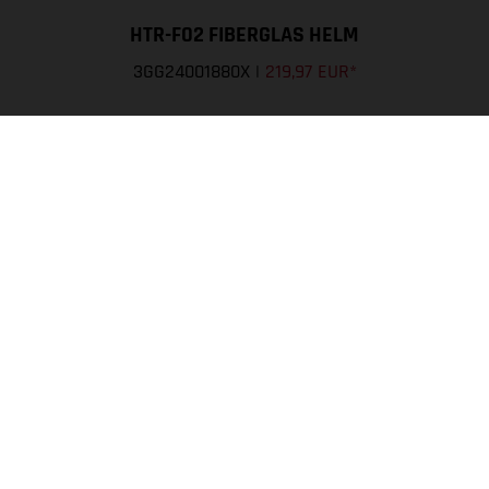
HTR-F02 FIBERGLAS HELM
3GG24001880X
|
219,97 EUR
*