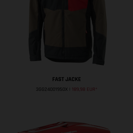
FAST JACKE
3GG24001950X
|
189,98 EUR
*