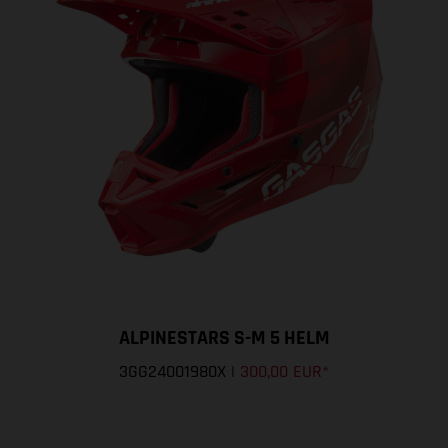
ALPINESTARS S-M 5 HELM
3GG24001980X
|
300,00 EUR
*