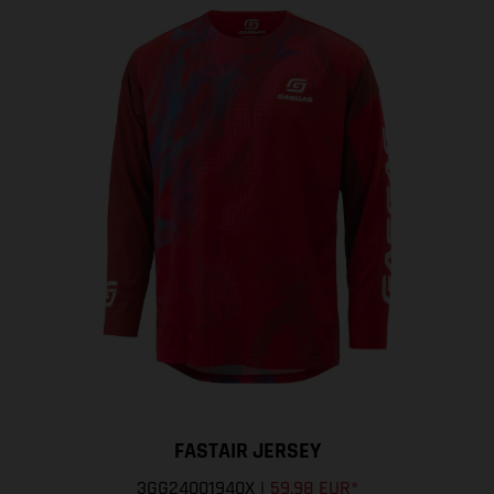
FASTAIR JERSEY
3GG24001940X
|
59,98 EUR
*