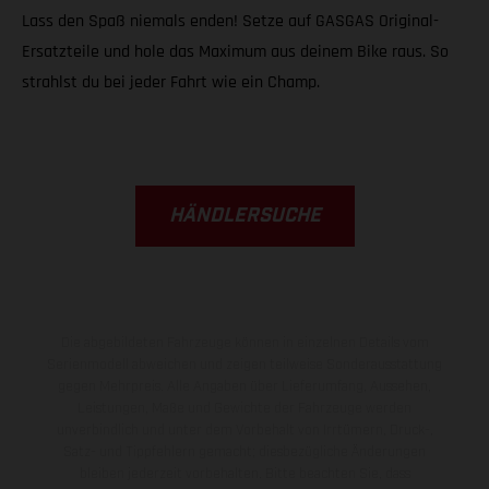
Lass den Spaß niemals enden! Setze auf GASGAS Original-
Ersatzteile und hole das Maximum aus deinem Bike raus. So
strahlst du bei jeder Fahrt wie ein Champ.
HÄNDLERSUCHE
Die abgebildeten Fahrzeuge können in einzelnen Details vom
Serienmodell abweichen und zeigen teilweise Sonderausstattung
gegen Mehrpreis. Alle Angaben über Lieferumfang, Aussehen,
Leistungen, Maße und Gewichte der Fahrzeuge werden
unverbindlich und unter dem Vorbehalt von Irrtümern, Druck-,
Satz- und Tippfehlern gemacht; diesbezügliche Änderungen
bleiben jederzeit vorbehalten. Bitte beachten Sie, dass