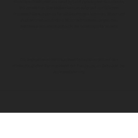
Modellspezifikationen von Land zu Land verschieden sein können.
Bei veredelten Oberflächen kann es aufgrund von üblichen
Prozessschwankungen zu Farbabweichungen kommen. Bilder und
Illustrationen von Enduro-Motorradmodellen zeigen den
Wettbewerbszustand und nicht die homologierte Version.
Die angegebenen Verbrauchswerte beziehen sich auf den
straßentauglichen Serienzustand der Fahrzeuge, im Zeitpunkt der
Werksauslieferung.
DAS UNTERNEHMEN