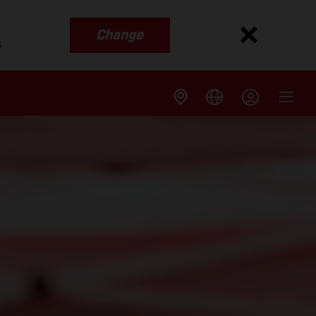
Change
s