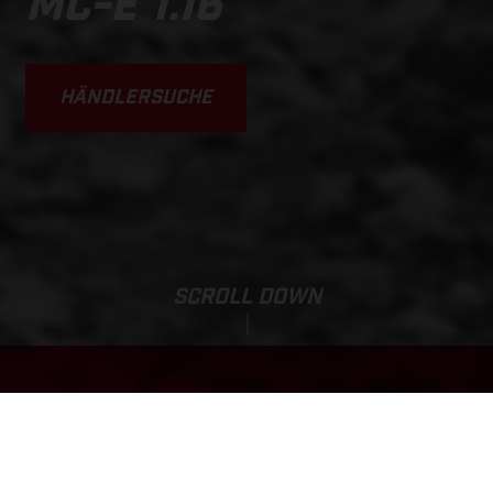
MC-E 1.16
HÄNDLERSUCHE
SCROLL DOWN
Listenpreis:
MC-E 1.16
1.089,86 EUR*