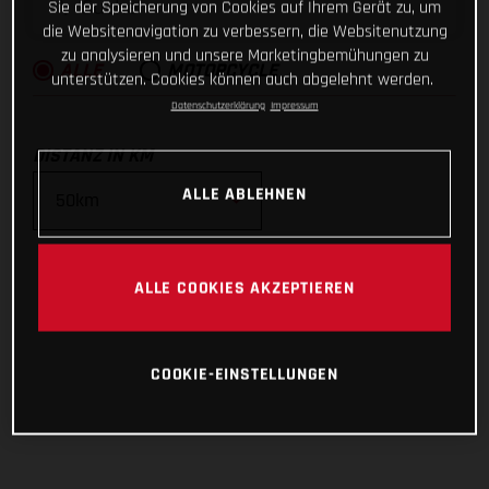
Sie der Speicherung von Cookies auf Ihrem Gerät zu, um
die Websitenavigation zu verbessern, die Websitenutzung
zu analysieren und unsere Marketingbemühungen zu
ALLE
MOTORCYCLE
unterstützen. Cookies können auch abgelehnt werden.
Datenschutzerklärung
Impressum
DISTANZ IN KM
ALLE ABLEHNEN
10km
ALLE COOKIES AKZEPTIEREN
25km
50km
COOKIE-EINSTELLUNGEN
100km
200km