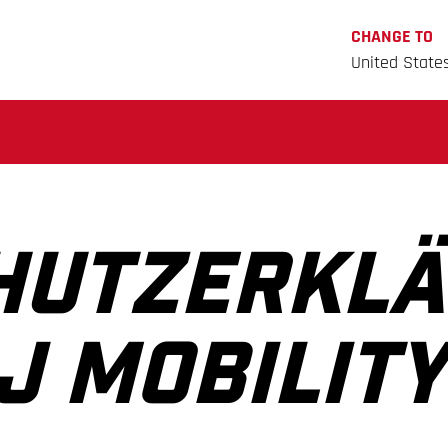
CHANGE TO
United State
HUTZERKL
J MOBILITY