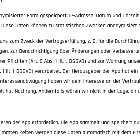
misierter Form gespeichert: IP-Adresse, Datum und Uhrzeit d
r. Diese Daten können zu statistischen Zwecken anonymisiert
uns zum Zweck der Vertragserfüllung, z. B. für die Durchfüh
nfragen, zur Benachrichtigung über Änderungen oder Verbesseru
er Pflichten (Art. 6 Abs. 1 lit. c DSGVO) und zur Wahrung uns
. 1 lit. f DSGVO) verarbeitet. Der Herausgeber der App hat ein
nteressenabwägung haben wir dein Interesse an der Vertrauli
t hat Nachrang. Andernfalls wären wir nicht in der Lage, dir
ieren der App erforderlich. Die App sammelt und speichert 
timmten Zeiten werden diese Daten automatisch mit dem Fire