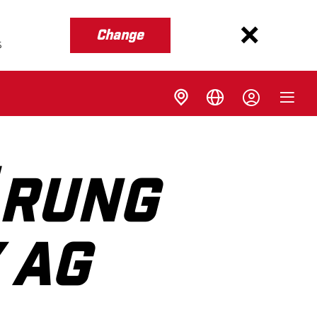
Change
s
ÄRUNG
 AG