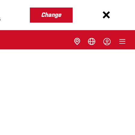
Change
s