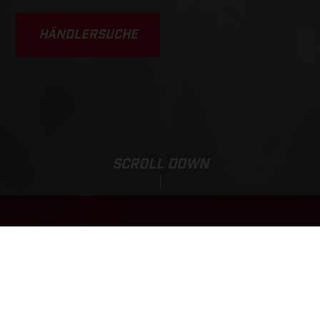
HÄNDLERSUCHE
SCROLL DOWN
Aktionspreis:
EC 350F
9.549,00
EUR
*
11.049,00 EUR