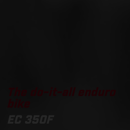
The do-it-all enduro
bike
EC 350F